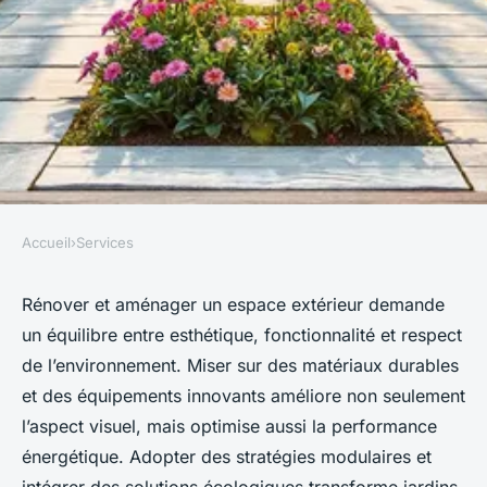
Accueil
›
Services
SERVICES
Idées innovantes pour la
Rénover et aménager un espace extérieur demande
un équilibre entre esthétique, fonctionnalité et respect
rénovation et aménagements
de l’environnement. Miser sur des matériaux durables
extérieurs efficaces
et des équipements innovants améliore non seulement
l’aspect visuel, mais optimise aussi la performance
Camille
•
6 octobre 2025
•
6 min de lecture
énergétique. Adopter des stratégies modulaires et