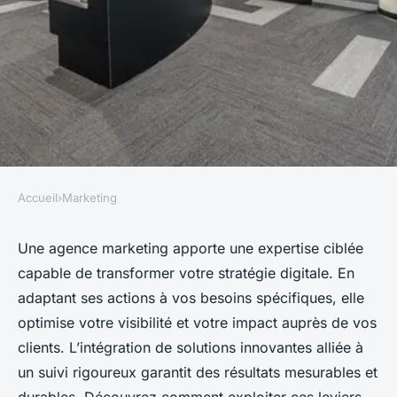
Accueil
›
Marketing
MARKETING
Découvrez comment une
Une agence marketing apporte une expertise ciblée
capable de transformer votre stratégie digitale. En
agence marketing peut
adaptant ses actions à vos besoins spécifiques, elle
révolutionner votre stratégie
optimise votre visibilité et votre impact auprès de vos
digitale
clients. L’intégration de solutions innovantes alliée à
un suivi rigoureux garantit des résultats mesurables et
Camille
•
8 octobre 2025
•
6 min de lecture